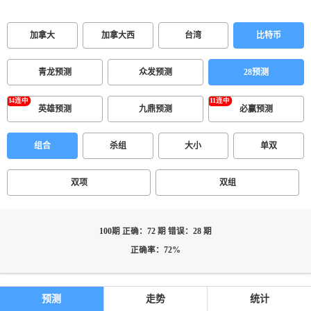
加拿大
加拿大西
台湾
比特币
青龙预测
众发预测
28预测
英雄预测
九鼎预测
必赢预测
组合
杀组
大小
单双
双项
双组
100期 正确：72 期 错误：28 期
正确率：72%
预测
走势
统计