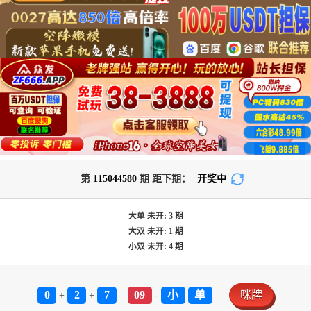
第
115044580
期 距下期：
开奖中
大单
未开:
3
期
大双
未开:
1
期
小双
未开:
4
期
0
2
7
09
小
单
咪牌
+
+
=
-