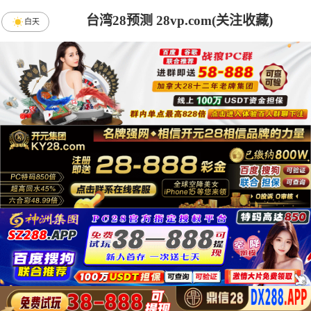
台湾28预测 28vp.com(关注收藏)
白天