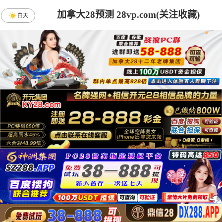
加拿大28预测 28vp.com(关注收藏)
白天