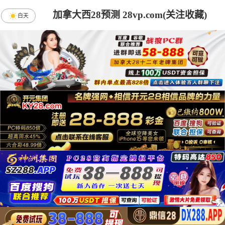
加拿大西28预测 28vp.com(关注收藏)
白天