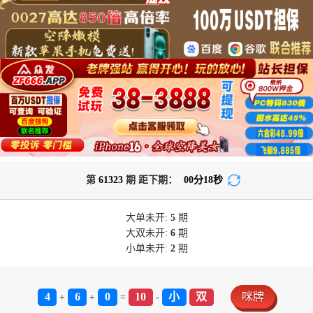
第
61323
期 距下期：
00
分
18
秒
大单
未开:
5
期
大双
未开:
6
期
小单
未开:
2
期
4
6
0
10
小
双
咪牌
+
+
=
-